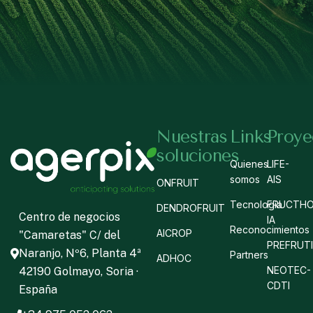
Nuestras
Links
Proye
soluciones
Quienes
LIFE-
somos
AIS
ONFRUIT
Tecnología
FRUCTHO
DENDROFRUIT
Centro de negocios
IA
Reconocimientos
AICROP
"Camaretas" C/ del
PREFRUT
Naranjo, Nº6, Planta 4ª
Partners
ADHOC
NEOTEC-
42190 Golmayo, Soria ·
CDTI
España