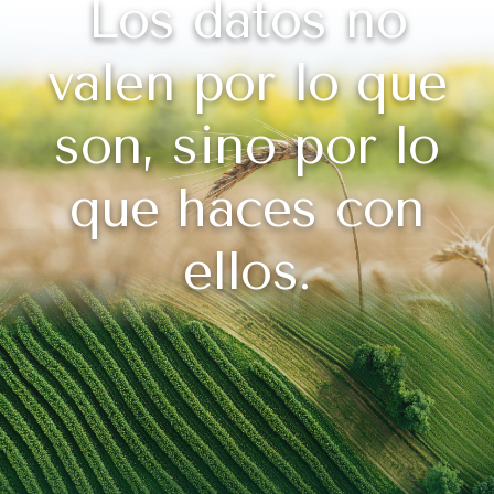
Los datos no
valen por lo que
son, sino por lo
que haces con
ellos.