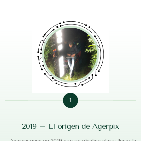
1
2019 – El origen de Agerpix
Agerpix nace en 2019 con un objetivo claro: llevar la