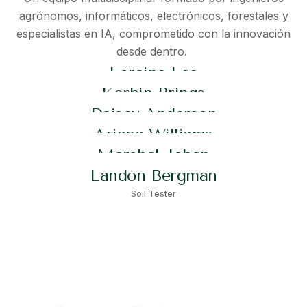
agrónomos, informáticos, electrónicos, forestales y
Darren Chandler
especialistas en IA, comprometido con la innovación
Michael Johnson
Seeding Specialist
desde dentro.
Loraine Lee
Landscapers
Korbin Brings
Transportation Specialist
Daisey Anderson
Soil Tester
Ariana Williams
Seeding Specialist
Marshal Johan
Landscapers
Landon Bergman
Soil Tester
Soil Tester