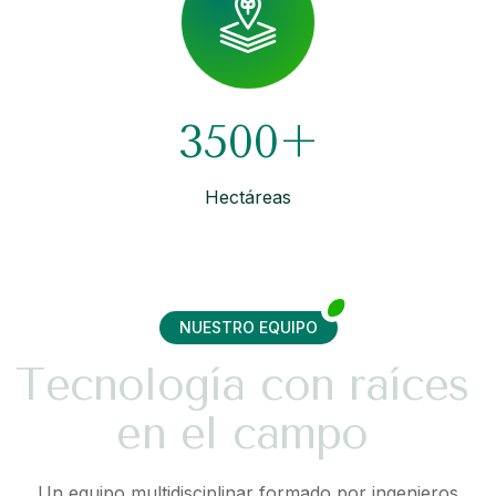
3500+
Hectáreas
NUESTRO EQUIPO
T
e
c
n
o
l
o
g
í
a
c
o
n
r
a
í
c
e
s
e
n
e
l
c
a
m
p
o
Un equipo multidisciplinar formado por ingenieros