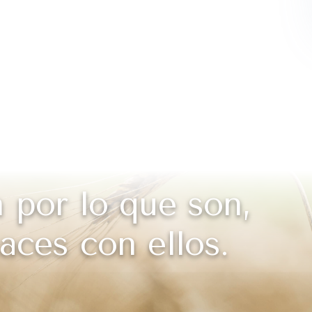
 por lo que son,
aces con ellos.