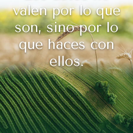
valen por lo que
son, sino por lo
que haces con
ellos.