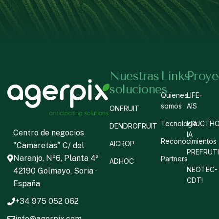
Nuestras
Links
Proye
soluciones
Quienes
LIFE-
somos
AIS
ONFRUIT
Tecnología
FRUCTHO
DENDROFRUIT
Centro de negocios
IA
Reconocimientos
AICROP
"Camaretas" C/ del
PREFRUT
Naranjo, Nº6, Planta 4ª
Partners
ADHOC
NEOTEC-
42190 Golmayo, Soria ·
CDTI
España
+34 975 052 062
info@agerpix.com