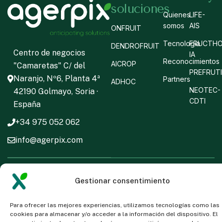
soluciones
Quienes
LIFE-
somos
AIS
ONFRUIT
Tecnología
FRUCTHO
DENDROFRUIT
Centro de negocios
IA
Reconocimientos
AICROP
"Camaretas" C/ del
PREFRUT
Naranjo, Nº6, Planta 4ª
Partners
ADHOC
NEOTEC-
42190 Golmayo, Soria ·
CDTI
España
+34 975 052 062
info@agerpix.com
Copyright ©
2025
Aviso
Política
Política
Gestionar consentimiento
Agerpix | Todos los
Legal
de
de
derechos reservados
cookies
privacidad
Para ofrecer las mejores experiencias, utilizamos tecnologías como las
cookies para almacenar y/o acceder a la información del dispositivo. El