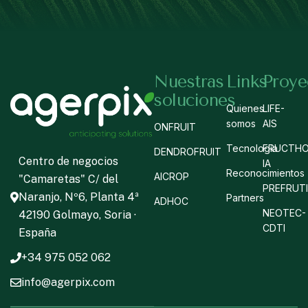
Nuestras
Links
Proye
soluciones
Quienes
LIFE-
somos
AIS
ONFRUIT
Tecnología
FRUCTHO
DENDROFRUIT
Centro de negocios
IA
Reconocimientos
AICROP
"Camaretas" C/ del
PREFRUT
Naranjo, Nº6, Planta 4ª
Partners
ADHOC
NEOTEC-
42190 Golmayo, Soria ·
CDTI
España
+34 975 052 062
info@agerpix.com