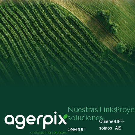
Nuestras
Links
Proye
soluciones
Quienes
LIFE-
somos
AIS
ONFRUIT