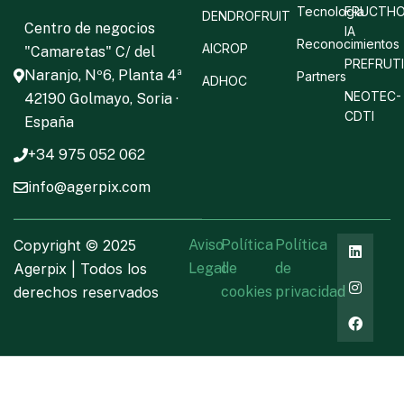
Tecnología
FRUCTHO
DENDROFRUIT
Centro de negocios
IA
Reconocimientos
AICROP
"Camaretas" C/ del
PREFRUT
Naranjo, Nº6, Planta 4ª
Partners
ADHOC
NEOTEC-
42190 Golmayo, Soria ·
CDTI
España
+34 975 052 062
info@agerpix.com
Copyright ©
2025
Aviso
Política
Política
Agerpix | Todos los
Legal
de
de
derechos reservados
cookies
privacidad