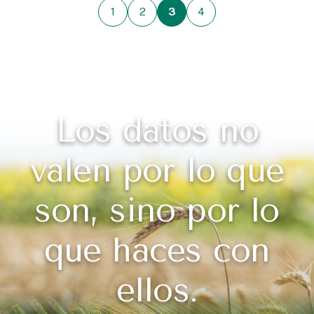
1
2
3
4
Los datos no
valen por lo que
son, sino por lo
que haces con
ellos.