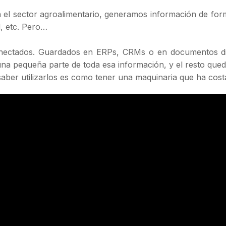
n el sector agroalimentario, generamos información de fo
d, etc. Pero…
nectados. Guardados en ERPs, CRMs o en documentos dispe
na pequeña parte de toda esa información, y el resto queda
 saber utilizarlos es como tener una maquinaria que ha co