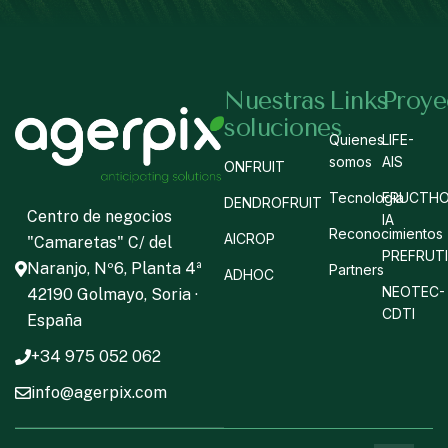
Nuestras
Links
Proye
soluciones
Quienes
LIFE-
somos
AIS
ONFRUIT
Tecnología
FRUCTHO
DENDROFRUIT
Centro de negocios
IA
Reconocimientos
AICROP
"Camaretas" C/ del
PREFRUT
Naranjo, Nº6, Planta 4ª
Partners
ADHOC
NEOTEC-
42190 Golmayo, Soria ·
CDTI
España
+34 975 052 062
info@agerpix.com