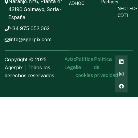
Naranjo, Nº6, Planta 4ª
Partners
ADHOC
NEOTEC-
42190 Golmayo, Soria ·
CDTI
España
+34 975 052 062
info@agerpix.com
Copyright ©
2025
Aviso
Política
Política
Agerpix | Todos los
Legal
de
de
derechos reservados
cookies
privacidad