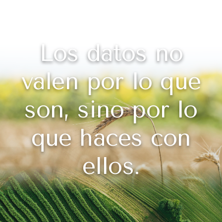
Los datos no
valen por lo que
son, sino por lo
que haces con
ellos.