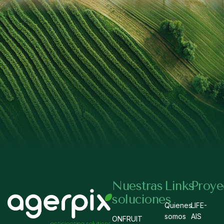
Nuestras
Links
Proye
soluciones
Quienes
LIFE-
somos
AIS
ONFRUIT