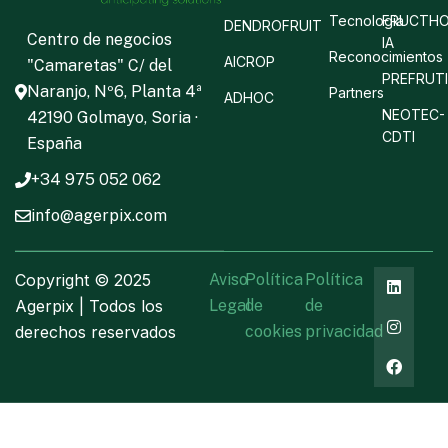
Tecnología
FRUCTHO
DENDROFRUIT
Centro de negocios
IA
Reconocimientos
AICROP
"Camaretas" C/ del
PREFRUT
Naranjo, Nº6, Planta 4ª
Partners
ADHOC
NEOTEC-
42190 Golmayo, Soria ·
CDTI
España
+34 975 052 062
info@agerpix.com
Copyright ©
2025
Aviso
Política
Política
Agerpix | Todos los
Legal
de
de
derechos reservados
cookies
privacidad